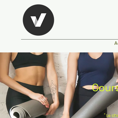
A
Cours
" Le c