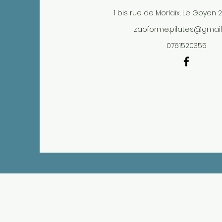
1 bis rue de Morlaix, Le Goyen 
zaoforme.pilates@gmai
0761520355