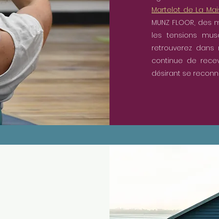
Martelot de La Mai
MUNZ FLOOR, des mo
les tensions musc
retrouverez dans
continue de rece
désirant se reconne