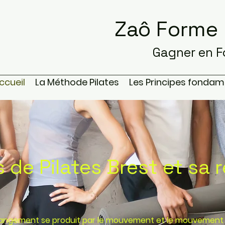
Zaô Forme 
Gagner en Forc
ccueil
La Méthode Pilates
Les Principes fondam
 de Pilates Brest et sa 
hangement se produit par le mouvement et le mouvement 